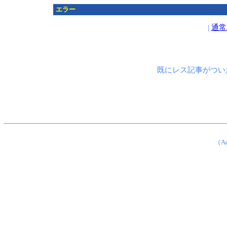
エラー
|
通常
既にレス記事がつい
（Ad