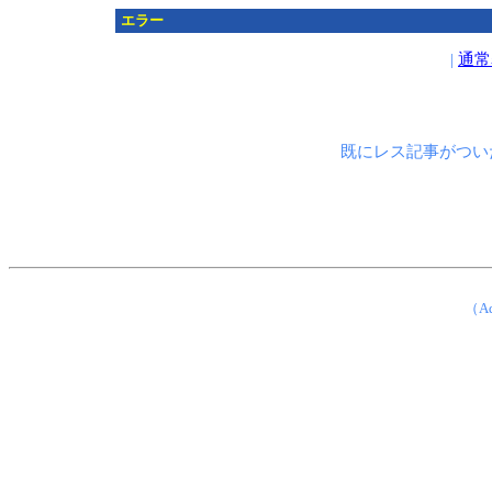
エラー
|
通常
既にレス記事がつい
（Ad