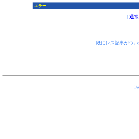
エラー
|
通常
既にレス記事がつい
（Ad