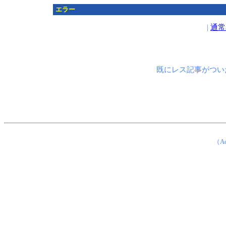
エラー
|
通常
既にレス記事がつい
（Ad